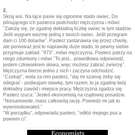
2.
Skraj wsi. Na łące pasie się ogromne stado owiec. Do
pilnującego ich pasterza podchodzi mężczyzna i mówi:
"Założę się, że zgadnę dokładną liczbę owiec w tym stadzie.
Jeśli wygram wezmę jedną z twoich owiec. Jeśli przegram
dam ci 100 dolarów". Pasterz zastanawia się przez chwilę,
ale ponieważ jest to naprawdę duże stado, to pewny siebie
przyjmuje zakład. "973", mówi mężczyzna. Pasterz patrzy na
niego zdumiony i mówi "To jest... prawidłowa odpowiedź,
jestem człowiekiem słowa, więc możesz zabrać zwierzę".
Mężczyzna bierze jedno z nich i zaczyna odchodzić.
"Czekaj!", woła za nim pasterz, "daj mi szansę żeby się
odegrać - podwajam stawkę, tym razem, to ja zgadnę twój
dokładny zawód i miejsce pracy. Mężczyzna zgadza się.
Pasterz rzuca: "Jesteś ekonomistą na rządowej posadzie.
"Niesamowite, masz całkowitą rację. Powiedz mi jak to
wywnioskowałeś."
"W porządku", odpowiada pasterz, "odłóż mojego psa a
powiem ci".