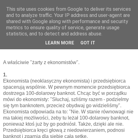
This site uses cookies from Google to deliver its services
Ekonomia w przykładach
and to analyze traffic. Your IP address and user-agent are
shared with Google along with performance and security
metrics to ensure quality of service, generate usage
statistics, and to detect and address abuse.
16 maja 2013
Żarty ekonomiczne
LEARN MORE
GOT IT
A właściwie "żarty z ekonomistów".
1.
Ekonomista (neoklasyczny ekonomista) i przedsiębiorca
spacerują wspólnie. W pewnym momencie przedsiębiorca
dostrzega 100-dolarowy banknot. Chcąc być w porządku
mówi do ekonomisty: "Słuchaj, szliśmy razem - podzielmy
się tym banknotem, przecież obydwaj go widzieliśmy".
Ekonomista odpowiada na to: "Nie. W stanie równowagi nie
ma takiej możliwości, żeby tu leżał 100-dolarowy banknot,
ponieważ ktoś już by go podniósł. Także, dzięki ale nie.
Przedsiębiorca kręci głową z niedowierzaniem, podnosi
banknot i zgarnia dla siebie całą setkę.