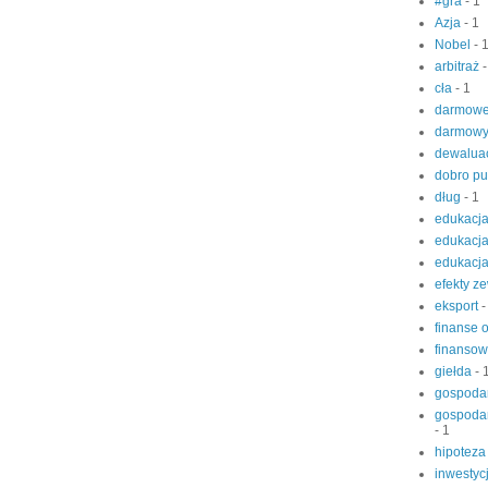
#gra
- 1
Azja
- 1
Nobel
- 
arbitraż
-
cła
- 1
darmow
darmowy
dewalua
dobro pu
dług
- 1
edukacj
edukacj
edukacj
efekty z
eksport
-
finanse 
finanso
giełda
- 
gospoda
gospoda
- 1
hipoteza
inwestyc