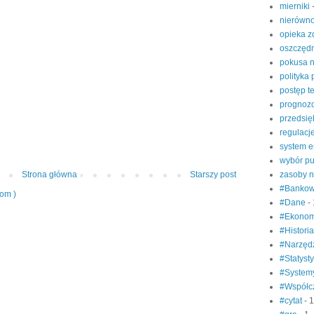
mierniki
nierówn
opieka 
oszczęd
pokusa 
polityka
postęp t
prognoz
przedsię
regulacj
system e
wybór pu
zasoby n
Strona główna
Starszy post
#Banko
tom )
#Dane
-
#Ekonom
#Histori
#Narzęd
#Statyst
#System
#Współc
#cytat
- 1