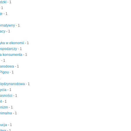
udzki
- 1
- 1
je
- 1
ternatywny
- 1
racy
- 1
1
yka w ekonomii
- 1
ospodarczy
- 1
a konsumenta
- 1
e
- 1
narodowa
- 1
 Pigou
- 1
1
iędzynarodowa
- 1
życia
- 1
łasności
- 1
nt
- 1
onizm
- 1
inimalna
- 1
bucja
- 1
stwa
- 1