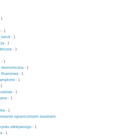
1
 1
e
- 1
 lunch
- 1
cja
- 1
bliczne
- 1
a
- 1
a ekonomiczna
- 1
a finansowa
- 1
ewnętrzne
- 1
 1
osobiste
- 1
wanie
- 1
1
rka
- 1
rowanie ograniczonymi zasobami
 rynku efektywnego
- 1
je
- 1