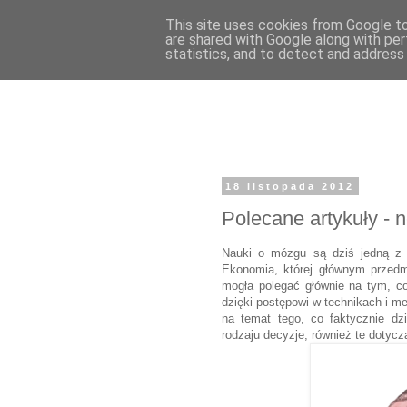
This site uses cookies from Google to 
are shared with Google along with per
statistics, and to detect and address
18 listopada 2012
Polecane artykuły -
Nauki o mózgu są dziś jedną z n
Ekonomia, której głównym przedm
mogła polegać głównie na tym, co
dzięki postępowi w technikach i 
na temat tego, co faktycznie dz
rodzaju decyzje, również te dotyc