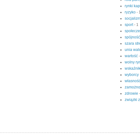
rynki ka
ryzyko
- 
socjaliz
sport
- 1
społecz
spójnoś
szara st
unia wa
wartość
wolny r
wskaźni
wyborcy
własnoś
zamożn
zdrowie
związki