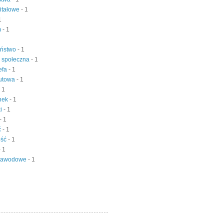
pitałowe
- 1
1
m
- 1
eństwo
- 1
ć społeczna
- 1
refa
- 1
lutowa
- 1
- 1
ynek
- 1
ki
- 1
- 1
ć
- 1
ość
- 1
- 1
 zawodowe
- 1