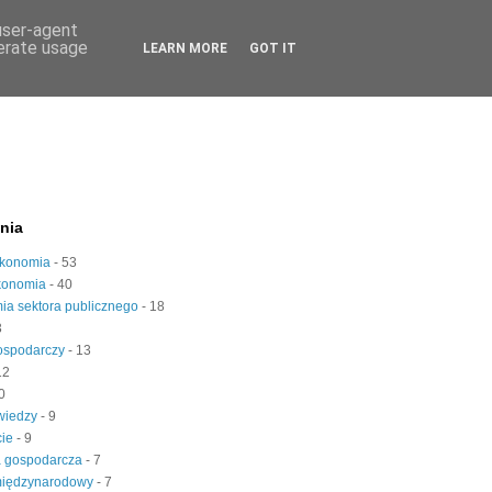
 user-agent
nerate usage
LEARN MORE
GOT IT
nia
konomia
- 53
konomia
- 40
ia sektora publicznego
- 18
3
gospodarczy
- 13
12
0
 wiedzy
- 9
cie
- 9
a gospodarcza
- 7
międzynarodowy
- 7