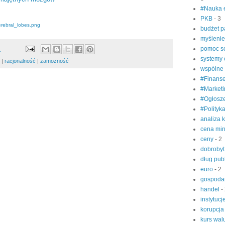
#Nauka 
PKB
- 3
Cerebral_lobes.png
budżet 
myśleni
pomoc s
2
systemy
e
|
racjonalność
|
zamożność
wspólne
#Finanse
#Market
#Ogłosz
#Polityk
analiza 
cena mi
ceny
- 2
dobroby
dług pub
euro
- 2
gospoda
handel
-
instytucj
korupcj
kurs wa