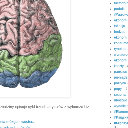
metodol
podatki
-
#Wprowa
ekonomi
inflacja
-
bodźce
-
ekonomi
konsume
rynek pr
wynagro
ekonomi
koszty
- 
państwo
pieniąd
polityka
popyt
- 4
racjonal
ubóstwo
wydatki
iedziny opisuje cykl trzech artykułów z wyborcza.biz:
#Ekonom
#Książk
omia mózgu inwestora
#Między
3
 majętnych mózgów