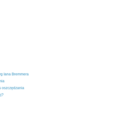
wg Iana Bremmera
mia
s oszczędzania
ej?