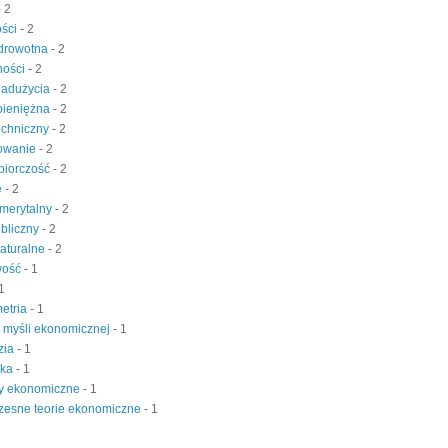
- 2
ości
- 2
zdrowotna
- 2
ności
- 2
nadużycia
- 2
 pieniężna
- 2
echniczny
- 2
owanie
- 2
biorczość
- 2
e
- 2
merytalny
- 2
bliczny
- 2
aturalne
- 2
wość
- 1
 1
etria
- 1
a myśli ekonomicznej
- 1
zia
- 1
yka
- 1
y ekonomiczne
- 1
zesne teorie ekonomiczne
- 1