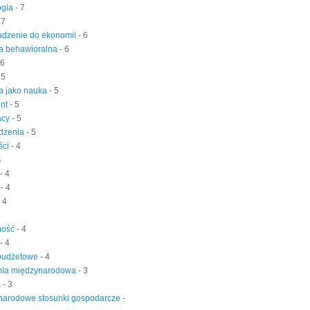
ogia
- 7
 7
dzenie do ekonomii
- 6
a behawioralna
- 6
 6
 5
a jako nauka
- 5
nt
- 5
acy
- 5
dzenia
- 5
ści
- 4
4
- 4
z
- 4
- 4
ność
- 4
- 4
 budżetowe
- 4
ia międzynarodowa
- 3
a
- 3
narodowe stosunki gospodarcze
-