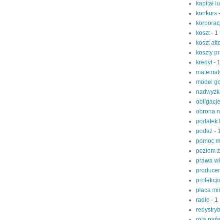
kapitał l
konkurs
korporac
koszt
- 1
koszt al
koszty p
kredyt
- 
matemat
model g
nadwyżk
obligacj
obrona 
podatek
podaż
- 
pomoc m
poziom 
prawa w
produce
protekcj
płaca m
radio
- 1
redystry
rola pań