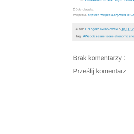
Źródło obrazka:
Wikipedia,
http://en.wikipedia.org/wiki/File:
Autor:
Grzegorz Kwiatkowski
o
18.11.1
Tagi:
#Współczesne teorie ekonomiczn
Brak komentarzy :
Prześlij komentarz