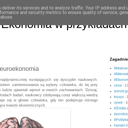
deliver its services and to analyze traffic. Your IP address and
formance and security metrics to ensure quality of service, ge
 abuse.
Ekonomia w przykładach
Zagadnie
 neuroekonomia
#Makroe
#Mikroe
ajdynamiczniej rozwijających się dyscyplin naukowych.
#Ekonom
iotem zainteresowania są wybory człowieka, do tej pory
cena
- 1
 ludzie ujawniali wprost w swoich zachowaniach. Dzisiaj,
wzrost 
metodach badań, naukowcy zdobywają coraz większą wiedzę
kryzys
- 
ieje się w głowie człowieka, gdy ten podejmuje różnego
rynek
- 1
zące kwestii ekonomicznych.
#Źródła
bezrobo
#Polityk
handel 