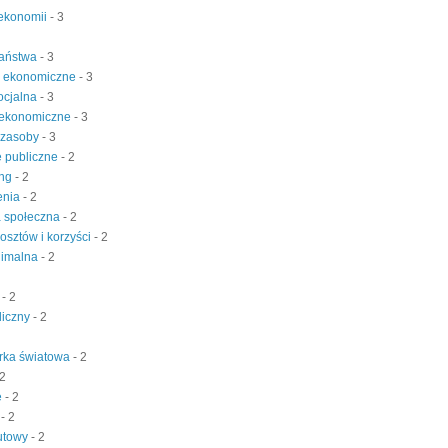
ekonomii
- 3
państwa
- 3
e ekonomiczne
- 3
ocjalna
- 3
 ekonomiczne
- 3
 zasoby
- 3
 publiczne
- 2
ing
- 2
enia
- 2
a społeczna
- 2
kosztów i korzyści
- 2
nimalna
- 2
t
- 2
liczny
- 2
rka światowa
- 2
 2
e
- 2
a
- 2
lutowy
- 2