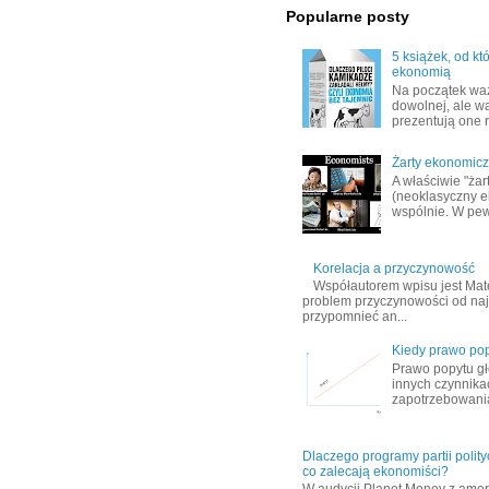
Popularne posty
5 książek, od k
ekonomią
Na początek wa
dowolnej, ale w
prezentują one r
Żarty ekonomic
A właściwie "ża
(neoklasyczny e
wspólnie. W pe
Korelacja a przyczynowość
Współautorem wpisu jest Mate
problem przyczynowości od na
przypomnieć an...
Kiedy prawo pop
Prawo popytu gł
innych czynnika
zapotrzebowania
Dlaczego programy partii polity
co zalecają ekonomiści?