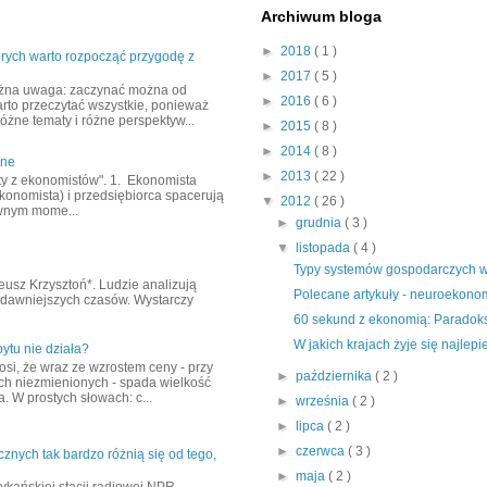
Archiwum bloga
►
2018
( 1 )
tórych warto rozpocząć przygodę z
►
2017
( 5 )
żna uwaga: zaczynać można od
►
2016
( 6 )
arto przeczytać wszystkie, ponieważ
óżne tematy i różne perspektyw...
►
2015
( 8 )
►
2014
( 8 )
zne
►
2013
( 22 )
rty z ekonomistów". 1. Ekonomista
konomista) i przedsiębiorca spacerują
▼
2012
( 26 )
wnym mome...
►
grudnia
( 3 )
▼
listopada
( 4 )
Typy systemów gospodarczych 
usz Krzysztoń*. Ludzie analizują
Polecane artykuły - neuroekono
jdawniejszych czasów. Wystarczy
60 sekund z ekonomią: Paradok
W jakich krajach żyje się najlepi
ytu nie działa?
osi, że wraz ze wzrostem ceny - przy
►
października
( 2 )
ch niezmienionych - spada wielkość
. W prostych słowach: c...
►
września
( 2 )
►
lipca
( 2 )
►
czerwca
( 3 )
cznych tak bardzo różnią się od tego,
►
maja
( 2 )