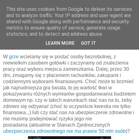
This site uses cookies from Google to deliver its services
Ekonomia w przykładach
and to analyze traffic. Your IP address and user-agent are
shared with Google along with performance and security
metrics to ensure quality of service, generate usage
statistics, and to detect and address abuse.
27 września 2011
Spent - gra edukacyjna
LEARN MORE
GOT IT
W
grze
wcielamy się w postać osoby bezrobotnej, z
niewielkim zasobem gotówki i zaczynamy od znalezienia
pracy oraz wyboru miejsca zamieszkania. Dalej, przez 30
dni, zmagamy się z płaceniem rachunków, zakupami i
codziennymi wyborami finansowymi. Choć może to brzmieć
jak najnudniejsza gra świata, to jej wartość tkwi w
pokazywaniu różnych wymiarów gospodarowania budżetem
domowym np. czy w takich warunkach stać nas na to, żeby
zdrowo się odżywiać (choć to oczywiście kwestia nie tylko
finansowa...) lub czy stać nas na ubezpieczenie zdrowotne i
nie musimy podejmować ryzyka jego nie
posiadania (aktualnie w Stanach Zjednoczonych
ubezpieczenia zdrowotnego nie ma prawie 50 mln osób
)?