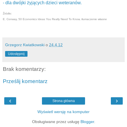
- dla dwójki żyjących dzieci weteranów.
Źródło:
E. Conway, 50 Economics Ideas You Really Need To Know, tłumaczenie własne
Grzegorz Kwiatkowski
o
24.4.12
Udostępnij
Brak komentarzy:
Prześlij komentarz
‹
›
Strona główna
Wyświetl wersję na komputer
Obsługiwane przez usługę
Blogger
.