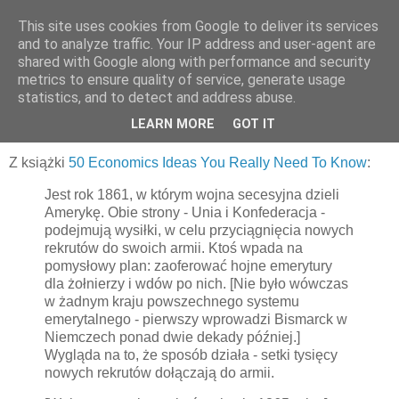
This site uses cookies from Google to deliver its services
Ekonomia w przykładach
and to analyze traffic. Your IP address and user-agent are
shared with Google along with performance and security
metrics to ensure quality of service, generate usage
statistics, and to detect and address abuse.
24 kwietnia 2012
Wojsko, emerytury, przywileje
LEARN MORE
GOT IT
Z książki
50 Economics Ideas You Really Need To Know
:
Jest rok 1861, w którym wojna secesyjna dzieli
Amerykę. Obie strony - Unia i Konfederacja -
podejmują wysiłki, w celu przyciągnięcia nowych
rekrutów do swoich armii. Ktoś wpada na
pomysłowy plan: zaoferować hojne emerytury
dla żołnierzy i wdów po nich. [Nie było wówczas
w żadnym kraju powszechnego systemu
emerytalnego - pierwszy wprowadzi Bismarck w
Niemczech ponad dwie dekady później.]
Wygląda na to, że sposób działa - setki tysięcy
nowych rekrutów dołączają do armii.