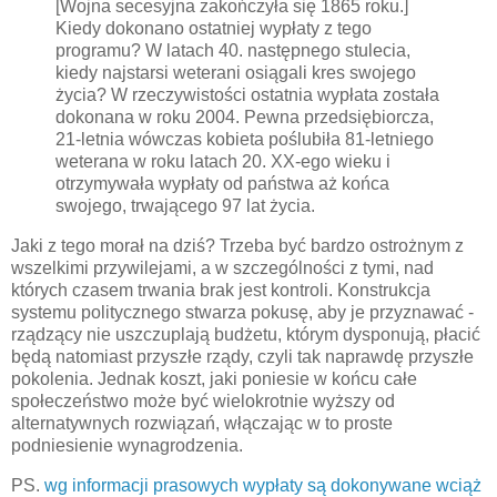
[Wojna secesyjna zakończyła się 1865 roku.]
Kiedy dokonano ostatniej wypłaty z tego
programu? W latach 40. następnego stulecia,
kiedy najstarsi weterani osiągali kres swojego
życia? W rzeczywistości ostatnia wypłata została
dokonana w roku 2004. Pewna przedsiębiorcza,
21-letnia wówczas kobieta poślubiła 81-letniego
weterana w roku latach 20. XX-ego wieku i
otrzymywała wypłaty od państwa aż końca
swojego, trwającego 97 lat życia.
Jaki z tego morał na dziś? Trzeba być bardzo ostrożnym z
wszelkimi przywilejami, a w szczególności z tymi, nad
których czasem trwania brak jest kontroli. Konstrukcja
systemu politycznego stwarza pokusę, aby je przyznawać -
rządzący nie uszczuplają budżetu, którym dysponują, płacić
będą natomiast przyszłe rządy, czyli tak naprawdę przyszłe
pokolenia. Jednak koszt, jaki poniesie w końcu całe
społeczeństwo może być wielokrotnie wyższy od
alternatywnych rozwiązań, włączając w to proste
podniesienie wynagrodzenia.
PS.
wg informacji prasowych wypłaty są dokonywane wciąż