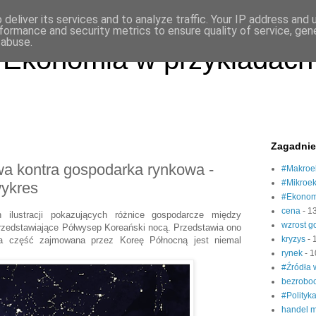
deliver its services and to analyze traffic. Your IP address and
formance and security metrics to ensure quality of service, ge
 abuse.
Ekonomia w przykładach
Zagadnie
a kontra gospodarka rynkowa -
#Makroe
#Mikroe
wykres
#Ekonom
cena
- 1
h ilustracji pokazujących różnice gospodarcze między
wzrost 
 przedstawiające Półwysep Koreański nocą. Przedstawia ono
kryzys
- 
 a część zajmowana przez Koreę Północną jest niemal
rynek
- 1
#Źródła
bezrobo
#Polityk
handel 