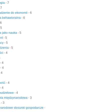
ogia
- 7
 7
dzenie do ekonomii
- 6
a behawioralna
- 6
 6
 5
a jako nauka
- 5
nt
- 5
acy
- 5
dzenia
- 5
ści
- 4
4
- 4
z
- 4
- 4
ność
- 4
- 4
 budżetowe
- 4
ia międzynarodowa
- 3
a
- 3
narodowe stosunki gospodarcze
-