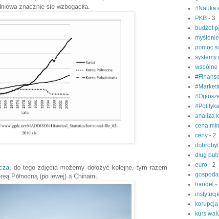
dniowa znacznie się wzbogaciła.
#Nauka 
PKB
- 3
budżet 
myśleni
pomoc s
systemy
wspólne
#Finanse
#Market
#Ogłosz
#Polityk
analiza 
cena mi
ceny
- 2
dobroby
dług pub
euro
- 2
cza
, do tego zdjęcia możemy dołożyć kolejne, tym razem
gospoda
reą Północną (po lewej) a Chinami.
handel
-
instytucj
korupcj
kurs wa