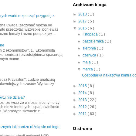
Archiwum bloga
►
2018
( 1 )
tórych warto rozpocząć przygodę z
►
2017
( 5 )
żna uwaga: zaczynać można od
▼
2016
( 6 )
arto przeczytać wszystkie, ponieważ
óżne tematy i różne perspektyw...
►
listopada
( 1 )
►
października
( 1 )
zne
►
sierpnia
( 1 )
rty z ekonomistów". 1. Ekonomista
konomista) i przedsiębiorca spacerują
►
czerwca
( 1 )
wnym mome...
►
maja
( 1 )
▼
marca
( 1 )
Gospodarka nakazowa kontra gos
usz Krzysztoń*. Ludzie analizują
jdawniejszych czasów. Wystarczy
►
2015
( 8 )
►
2014
( 8 )
ytu nie działa?
►
2013
( 22 )
osi, że wraz ze wzrostem ceny - przy
ch niezmienionych - spada wielkość
►
2012
( 26 )
. W prostych słowach: c...
►
2011
( 63 )
cznych tak bardzo różnią się od tego,
O stronie