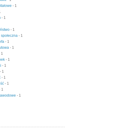
pitałowe
- 1
1
m
- 1
eństwo
- 1
ć społeczna
- 1
refa
- 1
lutowa
- 1
- 1
ynek
- 1
ki
- 1
- 1
ć
- 1
ość
- 1
- 1
 zawodowe
- 1