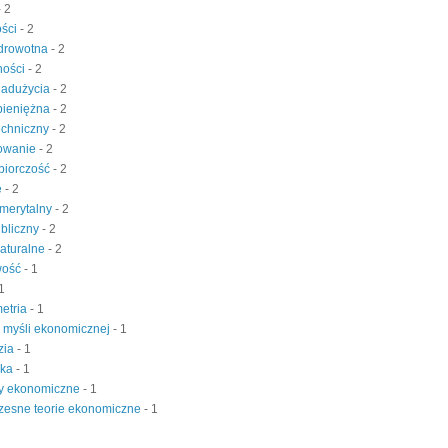
- 2
ości
- 2
zdrowotna
- 2
ności
- 2
nadużycia
- 2
 pieniężna
- 2
echniczny
- 2
owanie
- 2
biorczość
- 2
e
- 2
merytalny
- 2
bliczny
- 2
aturalne
- 2
wość
- 1
 1
etria
- 1
a myśli ekonomicznej
- 1
zia
- 1
yka
- 1
y ekonomiczne
- 1
zesne teorie ekonomiczne
- 1