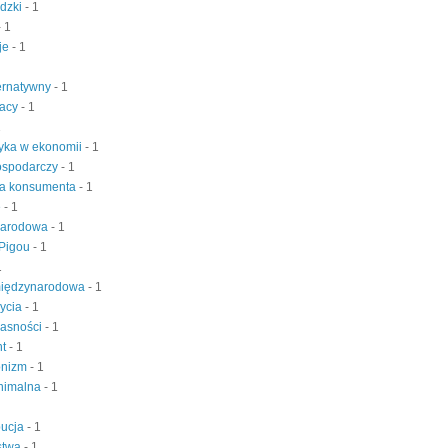
udzki
- 1
- 1
je
- 1
ternatywny
- 1
racy
- 1
1
yka w ekonomii
- 1
ospodarczy
- 1
a konsumenta
- 1
e
- 1
narodowa
- 1
 Pigou
- 1
1
iędzynarodowa
- 1
życia
- 1
łasności
- 1
nt
- 1
onizm
- 1
inimalna
- 1
bucja
- 1
stwa
- 1