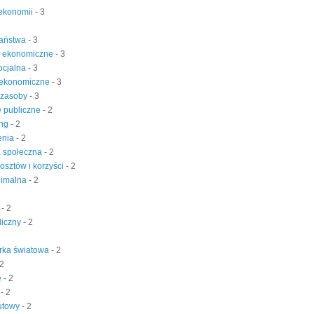
ekonomii
- 3
państwa
- 3
e ekonomiczne
- 3
ocjalna
- 3
 ekonomiczne
- 3
 zasoby
- 3
 publiczne
- 2
ing
- 2
enia
- 2
a społeczna
- 2
kosztów i korzyści
- 2
nimalna
- 2
t
- 2
liczny
- 2
rka światowa
- 2
 2
e
- 2
a
- 2
lutowy
- 2