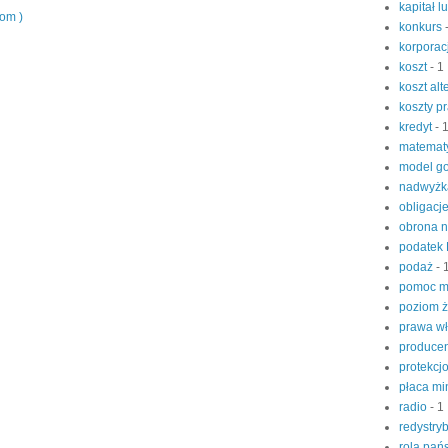
kapitał l
tom )
konkurs
korporac
koszt
- 1
koszt al
koszty p
kredyt
- 
matemat
model g
nadwyżk
obligacj
obrona 
podatek
podaż
- 
pomoc m
poziom 
prawa w
produce
protekcj
płaca m
radio
- 1
redystry
rola pań