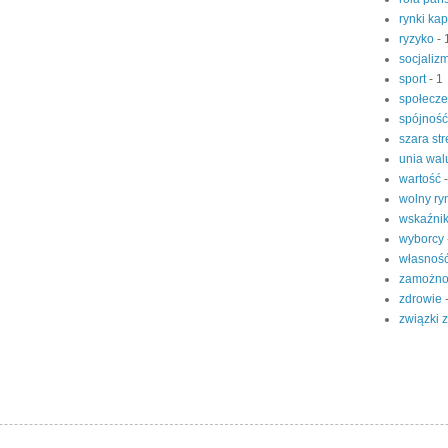
rynki ka
ryzyko
- 
socjaliz
sport
- 1
społecz
spójnoś
szara st
unia wa
wartość
wolny r
wskaźni
wyborcy
własnoś
zamożn
zdrowie
związki