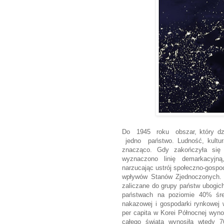
Do 1945 roku obszar, który dziś
jedno państwo. Ludność, kultura
znacząco. Gdy zakończyła się 
wyznaczono linię demarkacyjną
narzucając ustrój społeczno-gospoda
wpływów Stanów Zjednoczonych. O
zaliczane do grupy państw ubogic
państwach na poziomie 40% śred
nakazowej i gospodarki rynkowej
per capita w Korei Północnej wynos
całego świata wynosiła wtedy 7