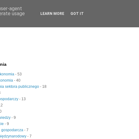
 user-agent
nerate usage
LEARN MORE
GOT IT
nia
konomia
- 53
konomia
- 40
ia sektora publicznego
- 18
3
gospodarczy
- 13
12
0
 wiedzy
- 9
cie
- 9
a gospodarcza
- 7
międzynarodowy
- 7