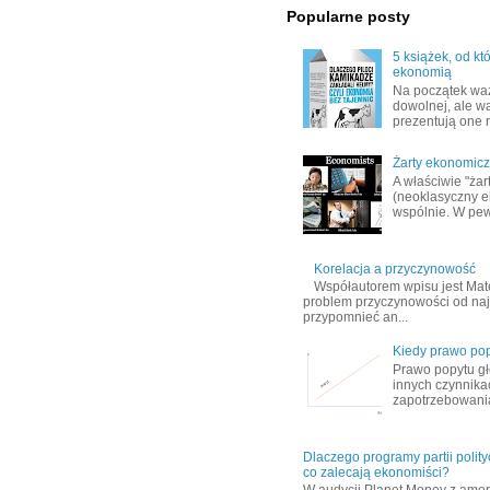
Popularne posty
5 książek, od k
ekonomią
Na początek wa
dowolnej, ale w
prezentują one r
Żarty ekonomic
A właściwie "ża
(neoklasyczny e
wspólnie. W pe
Korelacja a przyczynowość
Współautorem wpisu jest Mate
problem przyczynowości od na
przypomnieć an...
Kiedy prawo pop
Prawo popytu gł
innych czynnika
zapotrzebowania
Dlaczego programy partii polity
co zalecają ekonomiści?