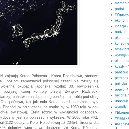
metodol
podatki
-
#Wprowa
ekonomi
inflacja
-
bodźce
-
ekonomi
konsume
rynek pr
wynagro
ekonomi
koszty
- 
państwo
 zajmują Korea Północna i Korea Południowa, stanowił
pieniąd
 i poziom zamożności północnej części nie różniły się
polityka
wojenna okupacja japońska, wzdłuż 38. równoleżnika
popyt
- 4
, powyżej której kontrolę przejął Związek Radziecki
racjonal
rczy, państwo znajdujące się poniżej linii trafiło pod sferę
ubóstwo
ba państwa, tak jak cała Korea przed podziałem, były
h. Dochód w przeliczeniu na osobę był w 1950 roku w obu
wydatki
niej światowej. Efekt różnic w wydajności gospodarki
#Ekonom
 widoczny jest na poniższym wykresie. W 2008 roku PKB
#Książk
ił 1122 dolary, a Korei Południowej aż 20454. Średnia dla
#Między
626 dolarów, więc łatwo dostrzec, że Korea Północna
3