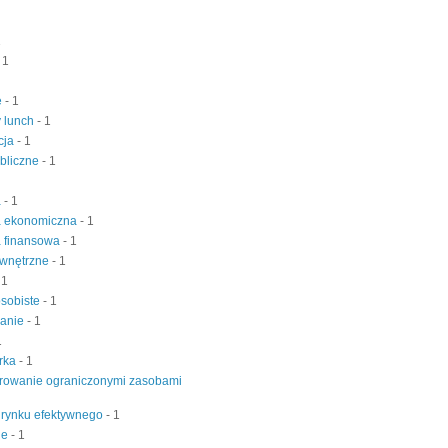
1
 1
e
- 1
 lunch
- 1
cja
- 1
bliczne
- 1
a
- 1
a ekonomiczna
- 1
a finansowa
- 1
ewnętrzne
- 1
 1
osobiste
- 1
wanie
- 1
1
rka
- 1
rowanie ograniczonymi zasobami
 rynku efektywnego
- 1
je
- 1