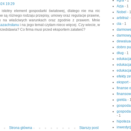
#gra
- 1
024 19:29
Azja
- 1
 istotny element gospodarki światowej, dlatego nie ma nic
Nobel
- 
ne są różnego rodzaju przepisy, umowy oraz regulacje prawne,
arbitraż
-
ę na właściwych warunkach oraz zgodnie z prawem. Mnie
cła
- 1
 kazachstanu
i na jego temat czytam nieco więcej. Czy wiecie, w
darmow
 przedstawia? Co firma musi przed eksportem załatwić?
darmowy
dewalua
dobro pu
dług
- 1
edukacj
edukacj
edukacj
efekty z
eksport
-
finanse 
finanso
giełda
- 
gospoda
gospoda
- 1
hipoteza
inwestyc
Strona główna
Starszy post