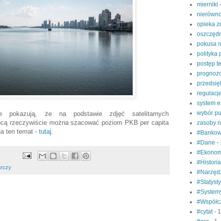
mierniki
nierówn
opieka 
oszczęd
pokusa 
polityka
postęp t
prognoz
przedsię
regulacj
system e
wybór pu
 pokazują, że na podstawie zdjęć satelitarnych
nocą rzeczywiście można szacować poziom PKB per capita
zasoby n
na ten temat -
tutaj
.
#Banko
#Dane
-
#Ekonom
#Histori
arczy
#Narzęd
#Statyst
#System
#Współc
#cytat
- 1