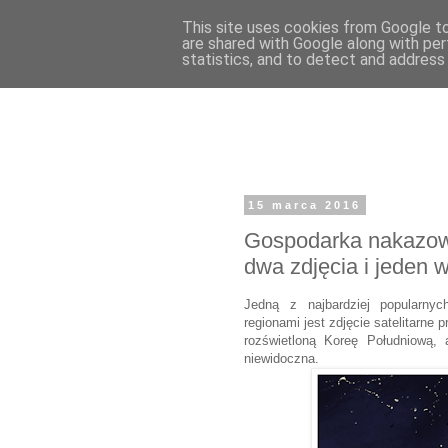
This site uses cookies from Google to 
are shared with Google along with per
statistics, and to detect and address
15 marca 2016
Gospodarka nakazow
dwa zdjęcia i jeden 
Jedną z najbardziej popularnyc
regionami jest zdjęcie satelitarne
rozświetloną Koreę Południową,
niewidoczna.