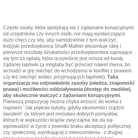
Często osoby, które spotykają się z żądaniami korupcyjnymi
od urzędników czy innych osób, nie mają wystarczająco
dużo chęci czy siły, aby samodzielnie z tym walczyć.
Indyjski przedsiębiorca Shaffi Mather prezentuje ideę i
pierwsze rezultaty działalności przedsiębiorstwa zajmujące
się tym za opłatą, która oczywiście jest niższa od kwoty
żądanej łapówki (a mogłaby być przecież nawet równa, bo
wchodzi w grę niechęć do wchodzenia w konflikt z prawem
czy też niechęć wobec przyjmujących łapówki).
Taka
organizacja ma odpowiednie zasoby (wiedza, znajomość
prawa) i możliwości oddziaływania (dostęp do mediów),
aby skutecznie walczyć z żądaniami korupcyjnymi
.
Pierwszą propozycję można chyba wrzucić do worka z
napisem "Jak pięknie byłoby, gdyby ekonomiści rządzili
światem" (w którym jest mnóstwo dobrych pomysłów,
których w większości krajów zwyczajnie nie da się
wprowadzić w życie z powodu braku akceptacji politycznej
czy społecznej, wynikającej z nierozumienia - z drugiej