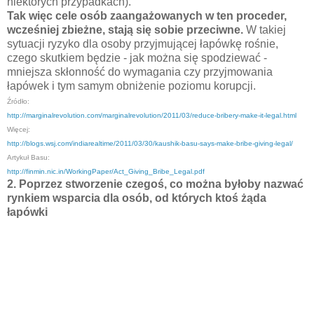
niektórych przypadkach).
Tak więc cele osób zaangażowanych w ten proceder,
wcześniej zbieżne, stają się sobie przeciwne.
W takiej
sytuacji ryzyko dla osoby przyjmującej łapówkę rośnie,
czego skutkiem będzie - jak można się spodziewać -
mniejsza skłonność do wymagania czy przyjmowania
łapówek i tym samym obniżenie poziomu korupcji.
Źródło:
http://marginalrevolution.com/marginalrevolution/2011/03/reduce-bribery-make-it-legal.html
Więcej:
http://blogs.wsj.com/indiarealtime/2011/03/30/kaushik-basu-says-make-bribe-giving-legal/
Artykuł Basu:
http://finmin.nic.in/WorkingPaper/Act_Giving_Bribe_Legal.pdf
2. Poprzez stworzenie czegoś, co można byłoby nazwać
rynkiem wsparcia dla osób, od których ktoś żąda
łapówki