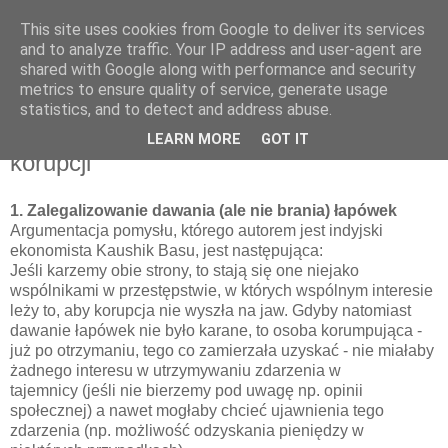
This site uses cookies from Google to deliver its services
Ekonomia w przykładach
and to analyze traffic. Your IP address and user-agent are
shared with Google along with performance and security
metrics to ensure quality of service, generate usage
statistics, and to detect and address abuse.
10 kwietnia 2011
Nietypowe rozwiązania problemu
LEARN MORE
GOT IT
korupcji
1. Zalegalizowanie dawania (ale nie brania) łapówek
Argumentacja pomysłu, którego autorem jest indyjski
ekonomista Kaushik Basu, jest następująca:
Jeśli karzemy obie strony, to stają się one niejako
wspólnikami w przestępstwie, w których wspólnym interesie
leży to, aby korupcja nie wyszła na jaw. Gdyby natomiast
dawanie łapówek nie było karane, to osoba korumpująca -
już po otrzymaniu, tego co zamierzała uzyskać - nie miałaby
żadnego interesu w utrzymywaniu zdarzenia w
tajemnicy (jeśli nie bierzemy pod uwagę np. opinii
społecznej) a nawet mogłaby chcieć ujawnienia tego
zdarzenia (np. możliwość odzyskania pieniędzy w